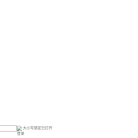
大小写锁定已打开
登录